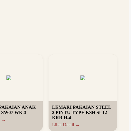
PAKAIAN ANAK
LEMARI PAKAIAN STEEL
 SW07 WK-3
2 PINTU TYPE KSH SL12
KRR H-4
l →
Lihat Detail →