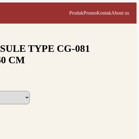
Produk
Promo
Kontak
About us
SULE TYPE CG-081
60 CM