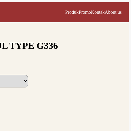
Produk
Promo
Kontak
About us
L TYPE G336