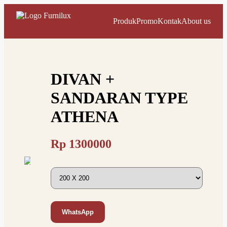
Produk
Promo
Kontak
About us
DIVAN +
SANDARAN TYPE
ATHENA
Rp
1300000
WhatsApp