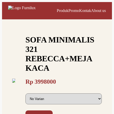
Produk
Promo
Kontak
About us
SOFA MINIMALIS
321
REBECCA+MEJA
KACA
Rp
3998000