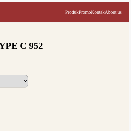
Produk
Promo
Kontak
About us
YPE C 952