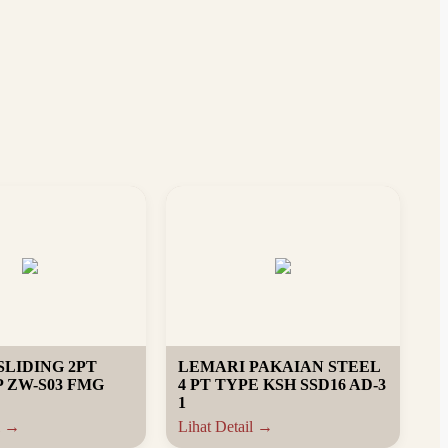
SLIDING 2PT
LEMARI PAKAIAN STEEL
P ZW-S03 FMG
4 PT TYPE KSH SSD16 AD-3
1
l →
Lihat Detail →